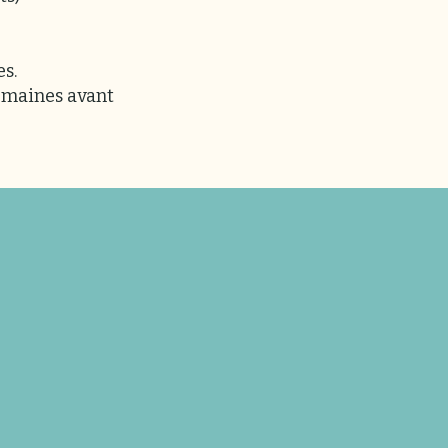
s.
semaines avant