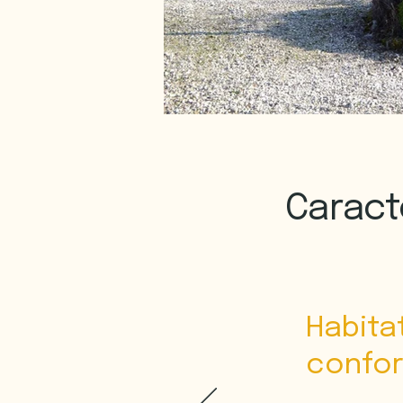
Caract
Habita
confor