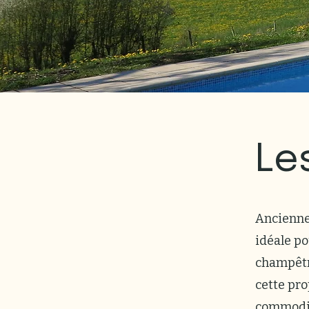
Le
Ancienne
idéale po
champêtr
cette pro
commodit