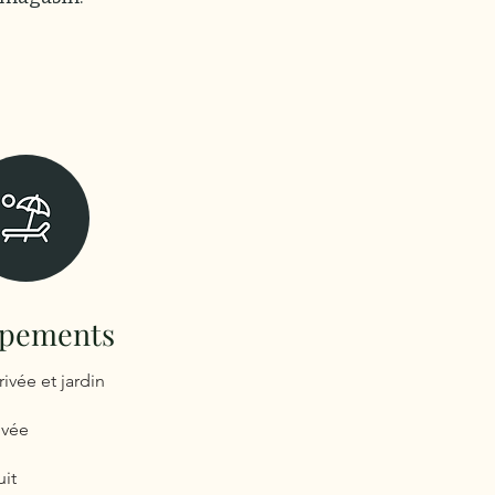
ipements
rivée et jardin
ivée
uit