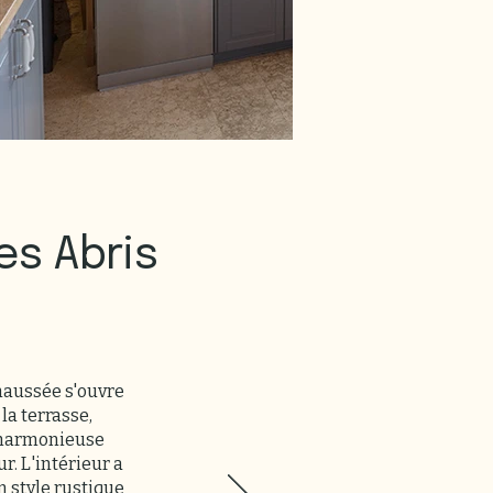
es Abris
haussée s'ouvre
la terrasse,
n harmonieuse
ur. L'intérieur a
n style rustique