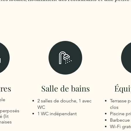
res
Salle de bains
Équ
ble
2 salles de douche, 1 avec
Terrasse p
WC
clos
uperposés
1 WC indépendant
Piscine pr
(lit
Barbecue
haises
Wi-Fi grat