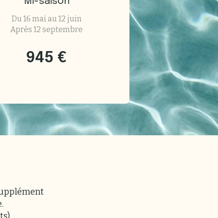
Mi-saison
Du 16 mai au 12 juin
Après 12 septembre
945 €
 supplément
.
ts)