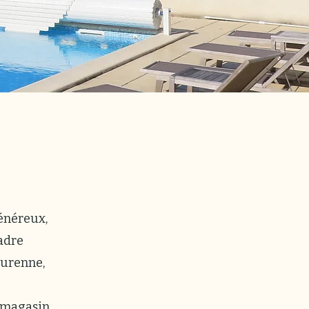
énéreux,
cadre
Turenne,
 magasin.